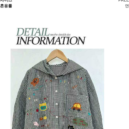
혼용률
면