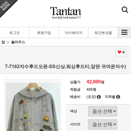
로그인
회원가입
마이페이지
최근본상품
탑
블라우스
0
7-7162자수후드오픈-SS신상,워싱후드티,앞판 귀여운자수)
42,000
상품가
원
적립금
420원
배송비
(조건)
지역별
색상
사이즈