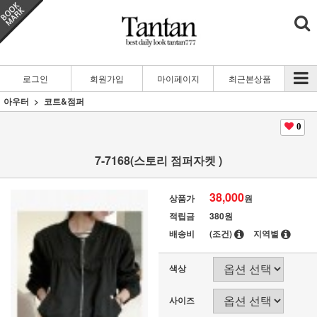
로그인
회원가입
마이페이지
최근본상품
아우터
코트&점퍼
0
7-7168(스토리 점퍼자켓 )
38,000
상품가
원
적립금
380원
배송비
(조건)
지역별
색상
사이즈