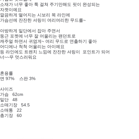
소재가 너무 좋아 툭 걸쳐 주기만해도 핏이 완성되는
자켓이예요
깔끔하게 떨어지는 시보리 목 라인에
가슴선에 잔잔한 셔링이 여리여리한 무드를~
아방하게 밑단에서 잡아 주면서
둥근 포켓에 너무 잘 어울리는 팬던트로
캐주얼 하면서 귀엽게~ 여리 무드로 연출하기 좋아
어디에나 척척 어울리는 아이예요
등 라인에도 트렌치 느낌에 잔잔한 셔링이 포인트가 되어
너~~무 멋스러워요
혼용률
면 97% 스판 3%
사이즈
가슴 62cm
밑단 48
소매기장 54.5
소매통 22
총기장 60