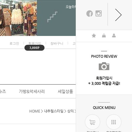
오늘하루 열지않음
ㅣ
ㅣ
ㅣ
ㅣ
로그인
회원가입
장바구니
고객센터
마이페이지
3,000P
PHOTO REVIEW
회원가입시
+ 3,000 적립금 지급!
슈즈
가방&악세사리
세일상품
개인결제
QUICK MENU
HOME
>
내추럴스타일
>
상의
> 7-7212(포켓배색반티)