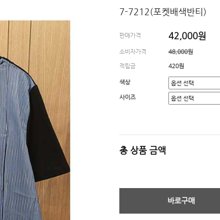
7-7212(포켓배색반티)
42,000원
판매가격
소비자가격
48,000원
적립금
420원
색상
사이즈
총 상품 금액
바로구매