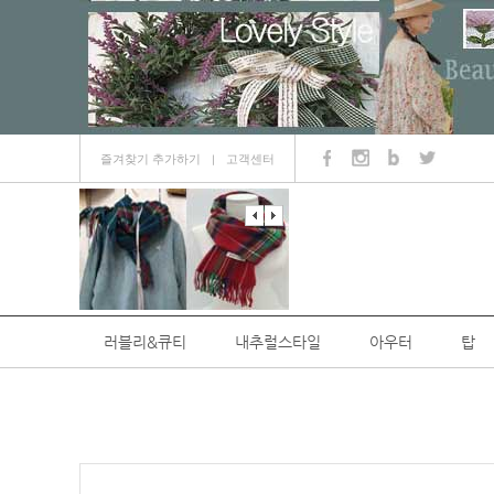
즐겨찾기 추가하기
고객센터
ㅣ
러블리&큐티
내추럴스타일
아우터
탑