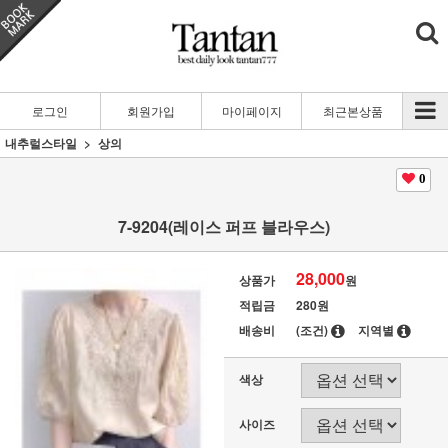
로그인
회원가입
마이페이지
최근본상품
내추럴스타일
상의
0
7-9204(레이스 퍼프 블라우스)
28,000
상품가
원
적립금
280원
배송비
(조건)
지역별
색상
사이즈