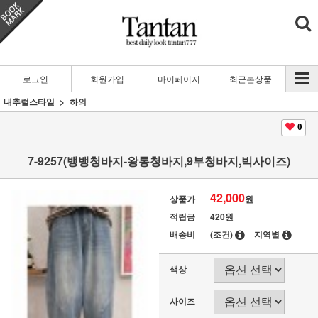
로그인
회원가입
마이페이지
최근본상품
내추럴스타일
하의
0
7-9257(뱅뱅청바지-왕통청바지,9부청바지,빅사이즈)
42,000
상품가
원
적립금
420원
배송비
(조건)
지역별
색상
사이즈