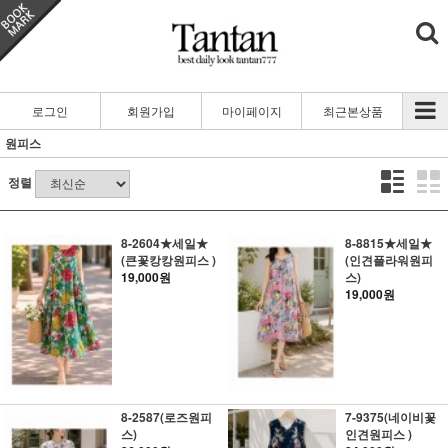
로그인
회원가입
마이페이지
최근본상품
원피스
정렬
8-2604★세일★
8-8815★세일★
(큰꽃캉캉원피스 )
(인견플라워원피
19,000원
스)
19,000원
8-2587(로즈원피
7-9375(네이비꽃
스)
인견원피스 )