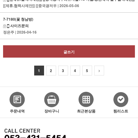
[[제휴.협력사제안]] [[중국광저우
| 2026-05-06
7-7180(꽃 청남방)
사이즈문의
정은주
| 2026-04-16
글쓰기
1
2
3
4
5
주문내역
장바구니
최근본상품
찜리스트