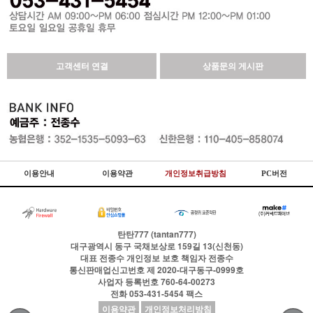
고객센터 연결
상품문의 게시판
이용안내
이용약관
개인정보취급방침
PC버전
탄탄777 (tantan777)
대구광역시 동구 국채보상로 159길 13(신천동)
대표
전종수
개인정보 보호 책임자
전종수
통신판매업신고번호
제 2020-대구동구-0999호
사업자 등록번호
760-64-00273
전화
053-431-5454
팩스
이용약관
개인정보처리방침