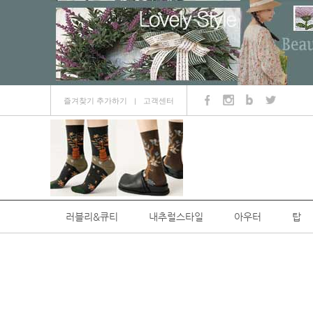
즐겨찾기 추가하기
고객센터
ㅣ
러블리&큐티
내추럴스타일
아우터
탑