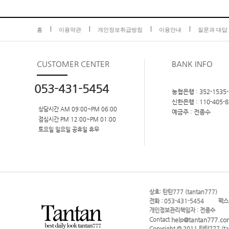
홈
이용약관
개인정보취급방침
이용안내
질문과 대답
CUSTOMER
CENTER
BANK INFO
053-431-5454
농협은행 : 352-1535-
신한은행 : 110-405-8
상담시간 AM 09:00~PM 06:00
예금주 : 전종수
점심시간 PM 12:00~PM 01:00
토요일 일요일 공휴일 휴무
상호: 탄탄777 (tantan777)
전화 : 053-431-5454
팩스
개인정보관리책임자 : 전종수
help@tantan777.co
Contact
Copyright © 2011
탄탄777 (ta