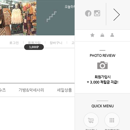
오늘하루 열지않음
ㅣ
ㅣ
ㅣ
ㅣ
로그인
회원가입
장바구니
고객센터
마이페이지
3,000P
PHOTO REVIEW
회원가입시
+ 3,000 적립금 지급!
슈즈
가방&악세사리
세일상품
개인결제
QUICK MENU