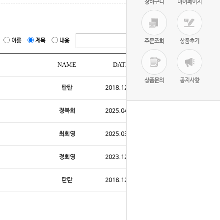
장바구니
마이페이지
이름
제목
내용
주문조회
상품후기
NAME
DATE
HITS
상품문의
공지사항
탄탄
2018.12.05
28165
정복희
2025.04.24
489
최희영
2025.03.30
519
정희영
2023.12.03
918
탄탄
2018.12.03
24989
WRITE